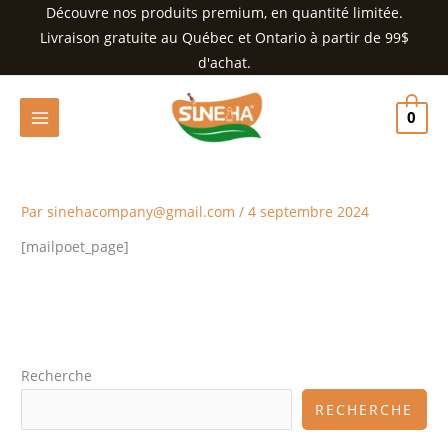
Aller
Découvre nos produits premium, en quantité limitée.
au
Livraison gratuite au Québec et Ontario à partir de 99$
contenu
d'achat.
0
Par
sinehacompany@gmail.com
/
4 septembre 2024
[mailpoet_page]
Recherche
RECHERCHE