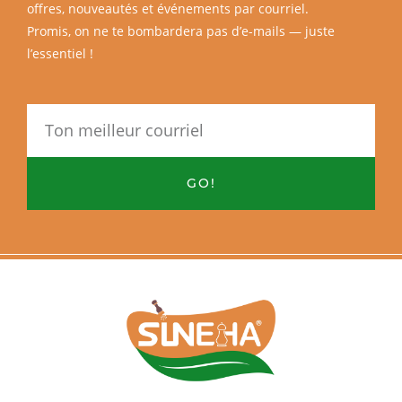
offres, nouveautés et événements par courriel.
Promis, on ne te bombardera pas d’e-mails — juste
l’essentiel !
Email
GO!