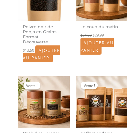
Poivre noir de
Le coup du matin
Penja en Grains –
$
34.99
$
29.99
Format
Découverte
AJOUTER AU
PANIER
AJOUTER
$
13.50
AU PANIER
Le
Le
Le
Le
prix
prix
prix
prix
Vente !
Vente !
initial
actuel
initial
actuel
était :
est :
était :
est :
$47.98.
$42.00.
$106.00.
$85.99.