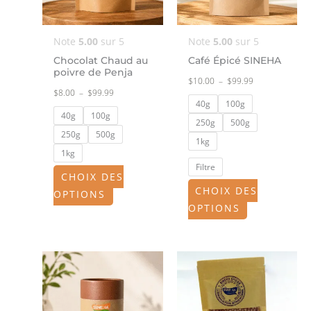
options
options
peuvent
peuvent
Note
5.00
sur 5
Note
5.00
sur 5
être
être
Chocolat Chaud au
Café Épicé SINEHA
choisies
choisies
poivre de Penja
$
10.00
–
$
99.99
sur
sur
$
8.00
–
$
99.99
la
la
40g
100g
40g
100g
page
page
250g
500g
250g
500g
du
du
1kg
1kg
produit
produit
Filtre
CHOIX DES
CHOIX DES
OPTIONS
OPTIONS
Plage
Ce
de
produit
prix :
$13.49
a
à