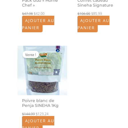
Pack duo « Home
Coffret cadeau
Chef »
Sineha Signature
$
47.98
$
42.00
$
106.00
$
85.99
AJOUTER AU
AJOUTER AU
PANIER
PANIER
Le
Le
prix
prix
Vente !
initial
actuel
était :
est :
$144.99.
$123.24.
Poivre blanc de
Penja SINEHA 1Kg
$
144.99
$
123.24
AJOUTER AU
PANIER