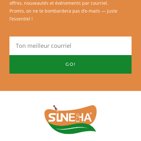
offres, nouveautés et événements par courriel.
Promis, on ne te bombardera pas d’e-mails — juste
l’essentiel !
Email
GO!