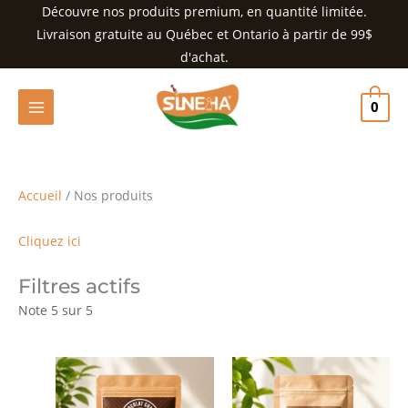
Aller
Découvre nos produits premium, en quantité limitée.
au
Livraison gratuite au Québec et Ontario à partir de 99$
contenu
d'achat.
0
Accueil
/ Nos produits
Cliquez ici
Filtres actifs
Note 5 sur 5
Plage
Plage
Ce
Ce
de
de
produit
produit
prix :
prix :
$8.00
$10.00