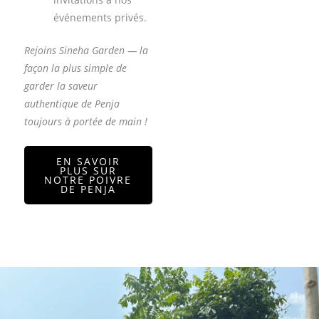
événements privés.
Rejoins Sineha Garden — la
façon la plus simple de
garder la saveur
authentique de Penja
toujours à portée de main !
EN SAVOIR
PLUS SUR
NOTRE POIVRE
DE PENJA