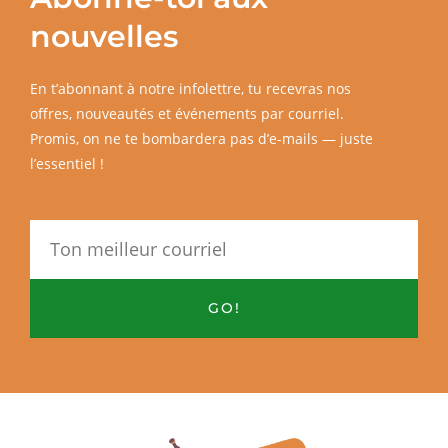
nouvelles
En t’abonnant à notre infolettre, tu recevras nos
offres, nouveautés et événements par courriel.
Promis, on ne te bombardera pas d’e-mails — juste
l’essentiel !
Email
GO!