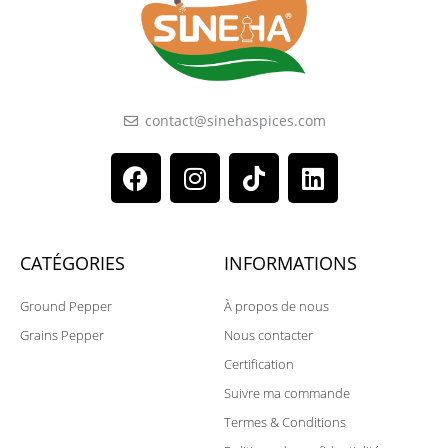
contact@sinehaspices.com
F
I
T
L
a
n
i
i
c
s
k
n
e
t
t
k
b
a
o
e
CATÉGORIES
INFORMATIONS
o
g
k
d
Ground Pepper
o
r
À propos de nous
i
k
a
n
Grains Pepper
Nous contacter
m
Certification
Suivre ma commande
Termes & Conditions