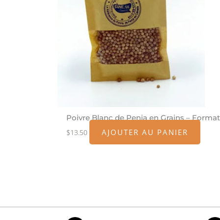
Poivre Blanc de Penja en Grains – Forma
AJOUTER AU PANIER
$
13.50