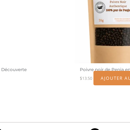
t Découverte
Poivre noir de Penja e
AJOUTER A
$
13.50