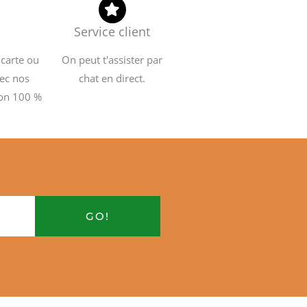
Service client
 carte ou
On peut t'assister par
ec nos
chat en direct.
ion 100 %
GO!