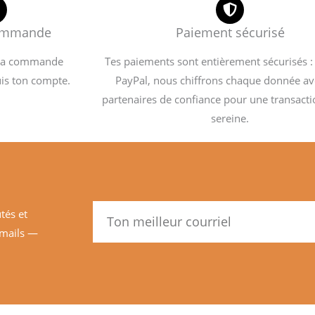
commande
Paiement sécurisé
 ta commande
Tes paiements sont entièrement sécurisés :
is ton compte.
PayPal, nous chiffrons chaque donnée av
partenaires de confiance pour une transact
sereine.
Email
tés et
-mails —