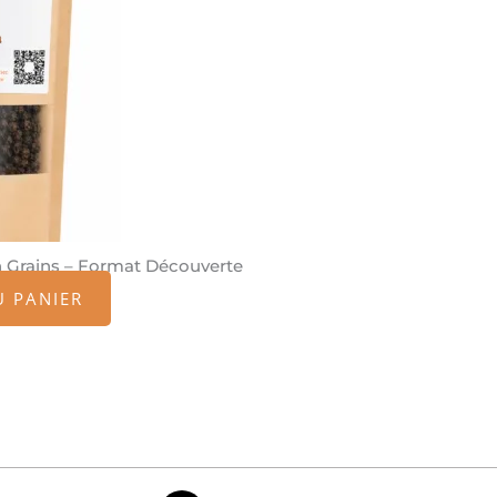
n Grains – Format Découverte
U PANIER