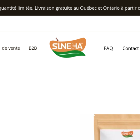
ntité limitée. Livraison gratuite au Québec et Ontario à partir 
s de vente
B2B
FAQ
Contact