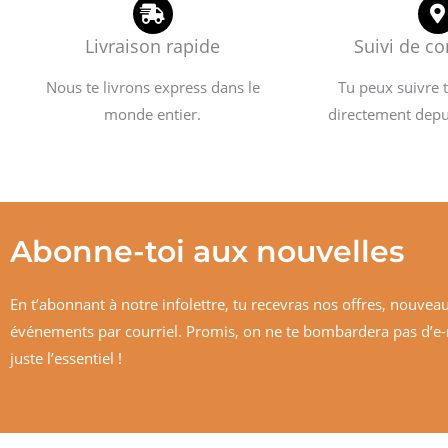
Livraison rapide
Suivi de 
Nous te livrons express dans le
Tu peux suivre
monde entier.
directement depu
Abonne-toi aux nouvelles
En t’abonnant à notre infolettre, tu recevras nos offres, nouveau
événements par courriel. Promis, on ne te bombardera pas d’e
juste l’essentiel !